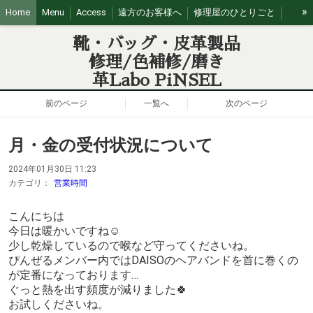
»
Home
Menu
Access
遠方のお客様へ
修理屋のひとりごと
営業日カレンダー
靴・バッグ・皮革製品
修理/色補修/磨き
革Labo PiNSEL
前のページ
一覧へ
次のページ
月・金の受付状況について
2024年01月30日 11:23
カテゴリ：
営業時間
こんにちは
今日は暖かいですね☺
少し乾燥しているので喉など守ってくださいね。
ぴんぜるメンバー内ではDAISOのヘアバンドを首に巻くの
が定番になっております…
ぐっと熱を出す頻度が減りました🍀
お試しくださいね。