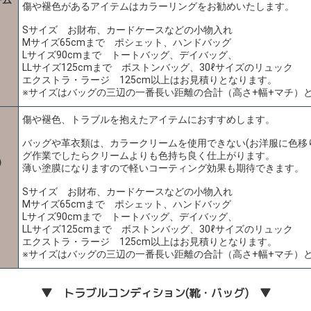
傷や褪色があるアイテムはカラーリングをお勧めいたします。
Sサイズ お財布、カードケースなどの小物入れ
Mサイズ65cmまで ポシェット、ハンドバッグ
Lサイズ90cmまで トートバッグ、デイバッグ、
LLサイズ125cmまで ボストンバッグ、30ℓサイズのリュック
エクストラ・ラージ 125cm以上はお見積りとなります。
※サイズはバッグの三辺の一番長い距離の合計（高さ+幅+マチ）
傷や褪色、トラブルを抱えたアイテムにおすすめします。
バッグや革衣類は、カラークリームを使用できない(お洋服に色移
グ作業でしたらクリームよりも色持ち良く仕上がります。
）
薄い塗膜になりますので軽いコーティング効果も期待できます。
Sサイズ お財布、カードケースなどの小物入れ
Mサイズ65cmまで ポシェット、ハンドバッグ
Lサイズ90cmまで トートバッグ、デイバッグ、
LLサイズ125cmまで ボストンバッグ、30ℓサイズのリュック
エクストラ・ラージ 125cm以上はお見積りとなります。
※サイズはバッグの三辺の一番長い距離の合計（高さ+幅+マチ）
▼ トラブルコンディション(靴・バッグ) ▼