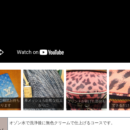
ご相談お待ち
革メッシュも自然な仕上
プリントが剥げた部分も
おります
がりに
できるだけ
→
オゾン水で洗浄後に無色クリームで仕上げるコースです。
ーム