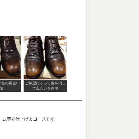
い色の風合い
ご希望にそって傷を消し
傷→
て風合いを再現
ーム等で仕上げるコースです。