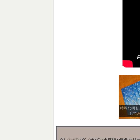
特殊な柄も
して
クレンジング（オゾン水洗浄+無色クリ