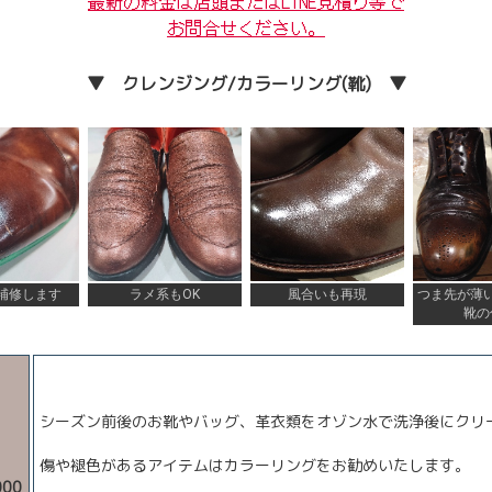
最新の料金は店頭またはLINE見積り等で
お問合せください。
▼ クレンジング/カラーリング(靴) ▼
補修します
ラメ系もOK
風合いも再現
つま先が薄
靴の
シーズン前後のお靴やバッグ、革衣類をオゾン水で洗浄後にクリ
傷や褪色があるアイテムはカラーリングをお勧めいたします。
00