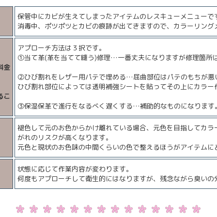
保管中にカビが生えてしまったアイテムのレスキューメニューで
消毒中、ポツポツとカビの痕跡が出てきますので、カラーリング
アプローチ方法は３択です。
①当て革(革を当てて縫う)修理…一番丈夫になりますが修理箇所
料金
②ひび割れをレザー用パテで埋める…屈曲部位はパテのもちが悪
ひび割れ部位によっては透明補強シートを貼ってその上にカラー
るこ
③保湿保革で進行をなるべく遅くする…補助的なものになります
褪色して元のお色からかけ離れている場合、元色を目指してカラ
がれのリスクが高くなります。
元色と現状のお色味の中間くらいの色で整えるほうがアイテムに
状態に応じて作業内容が変わります。
何度もアプローチして衛生的にはなりますが、残念ながら臭いの