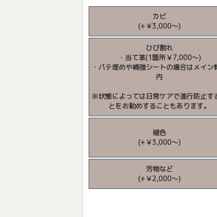
カビ
(+￥3,000～)
ひび割れ
・当て革(1箇所￥7,000～)
・パテ埋めや補強シートの場合はメイン
内
※状態によっては日常ケアで進行防止す
とをお勧めすることもあります。
褪色
(+￥3,000～)
汚物など
(+￥2,000～)